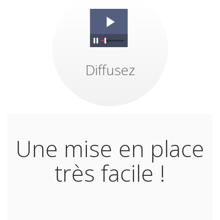
D'un clic vous
diffusez vos
messages sur vos
écrans distants, de
manière coordonnée
Diffusez
ou individualisée
Une mise en place
très facile !