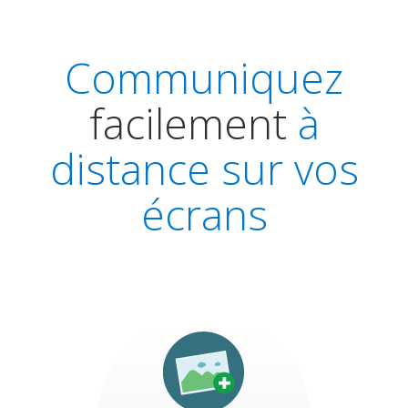
Communiquez
facilement
à
distance sur vos
écrans
Tous formats
acceptés: ppt, mpeg,
avi, mp4, swf, pdf ...